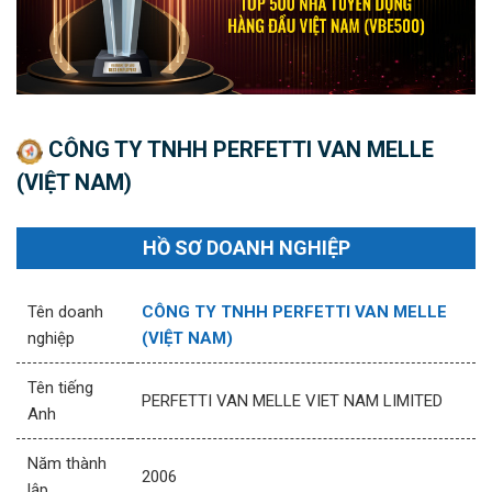
CÔNG TY TNHH PERFETTI VAN MELLE
(VIỆT NAM)
HỒ SƠ DOANH NGHIỆP
Tên doanh
CÔNG TY TNHH PERFETTI VAN MELLE
nghiệp
(VIỆT NAM)
Tên tiếng
PERFETTI VAN MELLE VIET NAM LIMITED
Anh
Năm thành
2006
lập