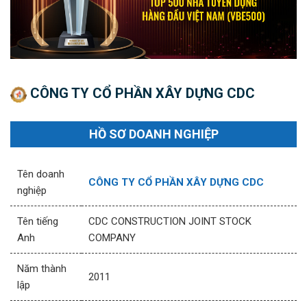
CÔNG TY CỔ PHẦN XÂY DỰNG CDC
HỒ SƠ DOANH NGHIỆP
Tên doanh
CÔNG TY CỔ PHẦN XÂY DỰNG CDC
nghiệp
Tên tiếng
CDC CONSTRUCTION JOINT STOCK
Anh
COMPANY
Năm thành
2011
lập