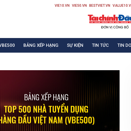
VIE10.VN
VIE50.VN
BESTVIET.VN
VALUE10.
VBE500
BẢNG XẾP HẠNG
SỰ KIỆN
TIN TỨC
TIN D