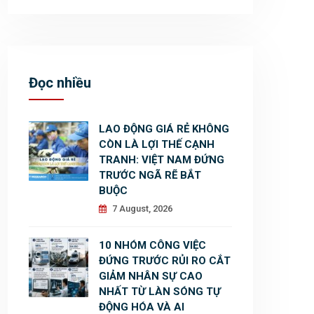
Đọc nhiều
LAO ĐỘNG GIÁ RẺ KHÔNG
CÒN LÀ LỢI THẾ CẠNH
TRANH: VIỆT NAM ĐỨNG
TRƯỚC NGÃ RẼ BẮT
BUỘC
7 August, 2026
10 NHÓM CÔNG VIỆC
ĐỨNG TRƯỚC RỦI RO CẮT
GIẢM NHÂN SỰ CAO
NHẤT TỪ LÀN SÓNG TỰ
ĐỘNG HÓA VÀ AI