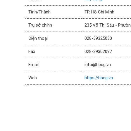
Tỉnh/Thành
TP. Hồ Chí Minh
Trụ sở chính
235 Võ Thị Sáu - Phườn
Điện thoại
028-39325030
Fax
028-39302097
Email
info@hbcg.vn
Web
https://hbcg.vn