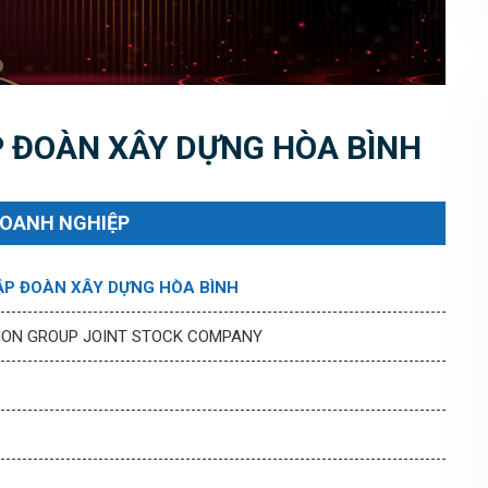
 ĐOÀN XÂY DỰNG HÒA BÌNH
DOANH NGHIỆP
ẬP ĐOÀN XÂY DỰNG HÒA BÌNH
ION GROUP JOINT STOCK COMPANY