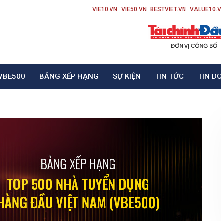
VIE10.VN
VIE50.VN
BESTVIET.VN
VALUE10.
VBE500
BẢNG XẾP HẠNG
SỰ KIỆN
TIN TỨC
TIN D