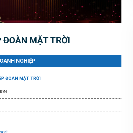
 ĐOÀN MẶT TRỜI
DOANH NGHIỆP
ẬP ĐOÀN MẶT TRỜI
ION
sort