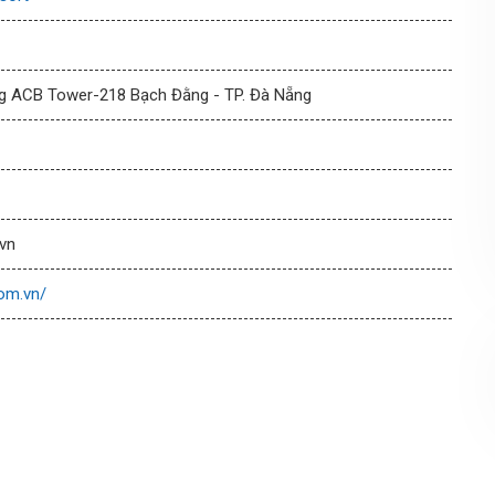
ng ACB Tower-218 Bạch Đằng - TP. Đà Nẵng
vn
om.vn/