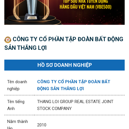
CÔNG TY CỔ PHẦN TẬP ĐOÀN BẤT ĐỘNG
SẢN THẮNG LỢI
HỒ SƠ DOANH NGHIỆP
Tên doanh
CÔNG TY CỔ PHẦN TẬP ĐOÀN BẤT
nghiệp
ĐỘNG SẢN THẮNG LỢI
Tên tiếng
THANG LOI GROUP REAL ESTATE JOINT
Anh
STOCK COMPANY
Năm thành
2010
lập