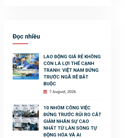
Đọc nhiều
LAO ĐỘNG GIÁ RẺ KHÔNG
CÒN LÀ LỢI THẾ CẠNH
TRANH: VIỆT NAM ĐỨNG
TRƯỚC NGÃ RẼ BẮT
BUỘC
7 August, 2026
10 NHÓM CÔNG VIỆC
ĐỨNG TRƯỚC RỦI RO CẮT
GIẢM NHÂN SỰ CAO
NHẤT TỪ LÀN SÓNG TỰ
ĐỘNG HÓA VÀ AI