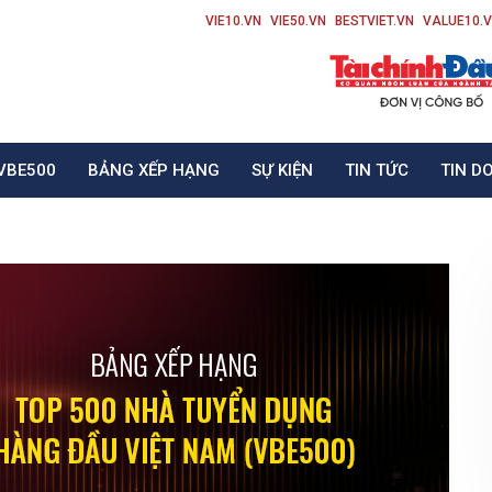
VIE10.VN
VIE50.VN
BESTVIET.VN
VALUE10.
VBE500
BẢNG XẾP HẠNG
SỰ KIỆN
TIN TỨC
TIN D