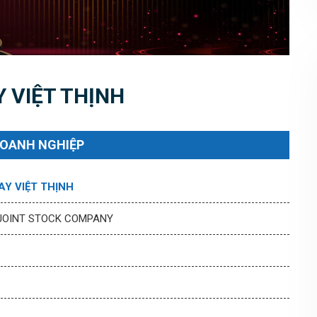
 VIỆT THỊNH
DOANH NGHIỆP
Y VIỆT THỊNH
 JOINT STOCK COMPANY