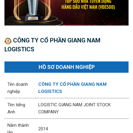
CÔNG TY CỔ PHẦN GIANG NAM
LOGISTICS
HỒ SƠ DOANH NGHIỆP
Tên doanh
CÔNG TY CỔ PHẦN GIANG NAM
nghiệp
LOGISTICS
Tên tiếng
LOGISTIC GIANG NAM JOINT STOCK
Anh
COMPANY
Năm thành
2014
lập