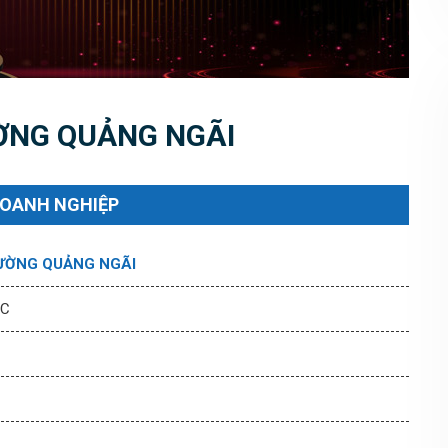
ỜNG QUẢNG NGÃI
DOANH NGHIỆP
ƯỜNG QUẢNG NGÃI
SC