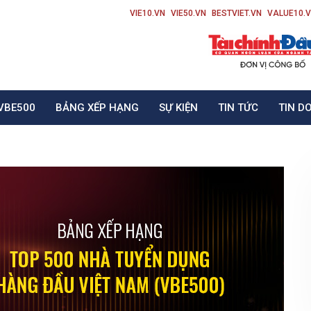
VIE10.VN
VIE50.VN
BESTVIET.VN
VALUE10.
VBE500
BẢNG XẾP HẠNG
SỰ KIỆN
TIN TỨC
TIN D