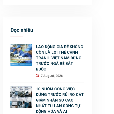
Đọc nhiều
LAO ĐỘNG GIÁ RẺ KHÔNG
CÒN LÀ LỢI THẾ CẠNH
TRANH: VIỆT NAM ĐỨNG
TRƯỚC NGÃ RẼ BẮT
BUỘC
7 August, 2026
10 NHÓM CÔNG VIỆC
ĐỨNG TRƯỚC RỦI RO CẮT
GIẢM NHÂN SỰ CAO
NHẤT TỪ LÀN SÓNG TỰ
ĐỘNG HÓA VÀ AI