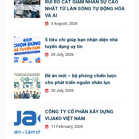
RỦI RO CẮT GIẢM NHÂN SỰ CAO
NHẤT TỪ LÀN SÓNG TỰ ĐỘNG HÓA
VÀ AI
3 August, 2026
5 tiêu chí giúp bạn nhận diện nhà
tuyển dụng uy tín
30 July, 2026
Đề án mới – bệ phóng chiến lược
cho phát triển nguồn nhân lực
20 July, 2026
CÔNG TY CỔ PHẦN XÂY DỰNG
VIJAKO VIỆT NAM
11 February, 2026