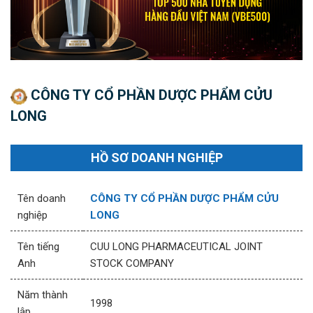
CÔNG TY CỔ PHẦN DƯỢC PHẨM CỬU
LONG
HỒ SƠ DOANH NGHIỆP
Tên doanh
CÔNG TY CỔ PHẦN DƯỢC PHẨM CỬU
nghiệp
LONG
Tên tiếng
CUU LONG PHARMACEUTICAL JOINT
Anh
STOCK COMPANY
Năm thành
1998
lập