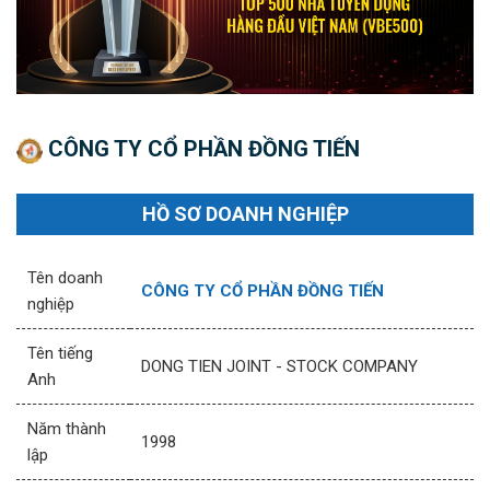
CÔNG TY CỔ PHẦN ĐỒNG TIẾN
HỒ SƠ DOANH NGHIỆP
Tên doanh
CÔNG TY CỔ PHẦN ĐỒNG TIẾN
nghiệp
Tên tiếng
DONG TIEN JOINT - STOCK COMPANY
Anh
Năm thành
1998
lập