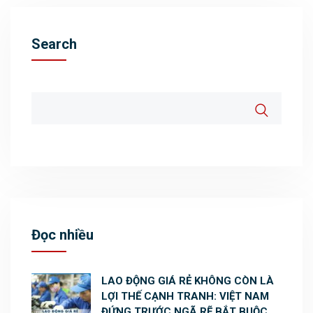
Search
Đọc nhiều
LAO ĐỘNG GIÁ RẺ KHÔNG CÒN LÀ
LỢI THẾ CẠNH TRANH: VIỆT NAM
ĐỨNG TRƯỚC NGÃ RẼ BẮT BUỘC