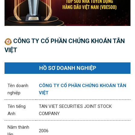
CÔNG TY CỔ PHẦN CHỨNG KHOÁN TÂN
VIỆT
HỒ SƠ DOANH NGHIỆP
Tên doanh
CÔNG TY CỔ PHẦN CHỨNG KHOÁN TÂN
nghiệp
VIỆT
Tên tiếng
TAN VIET SECURITIES JOINT STOCK
Anh
COMPANY
Năm thành
2006
lập