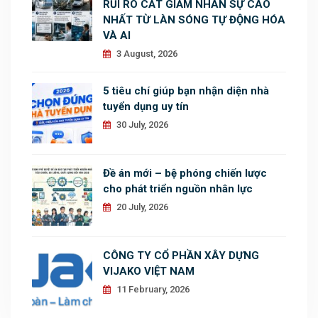
RỦI RO CẮT GIẢM NHÂN SỰ CAO
NHẤT TỪ LÀN SÓNG TỰ ĐỘNG HÓA
VÀ AI
3 August, 2026
5 tiêu chí giúp bạn nhận diện nhà
tuyển dụng uy tín
30 July, 2026
Đề án mới – bệ phóng chiến lược
cho phát triển nguồn nhân lực
20 July, 2026
CÔNG TY CỔ PHẦN XÂY DỰNG
VIJAKO VIỆT NAM
11 February, 2026