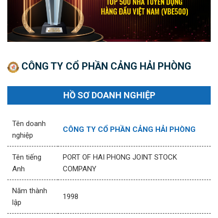
CÔNG TY CỔ PHẦN CẢNG HẢI PHÒNG
HỒ SƠ DOANH NGHIỆP
Tên doanh
CÔNG TY CỔ PHẦN CẢNG HẢI PHÒNG
nghiệp
Tên tiếng
PORT OF HAI PHONG JOINT STOCK
Anh
COMPANY
Năm thành
1998
lập