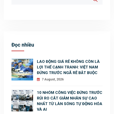
Đọc nhiều
LAO ĐỘNG GIÁ RẺ KHÔNG CÒN LÀ
LỢI THẾ CẠNH TRANH: VIỆT NAM
ĐỨNG TRƯỚC NGÃ RẼ BẮT BUỘC
7 August, 2026
10 NHÓM CÔNG VIỆC ĐỨNG TRƯỚC
RỦI RO CẮT GIẢM NHÂN SỰ CAO
NHẤT TỪ LÀN SÓNG TỰ ĐỘNG HÓA
VÀ AI