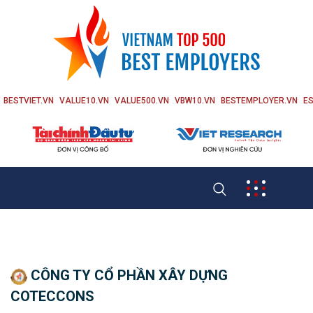
BESTVIET.VN
VALUE10.VN
VALUE500.VN
VBW10.VN
BESTEMPLOYER.VN
ES
CÔNG TY CỔ PHẦN XÂY DỰNG
COTECCONS