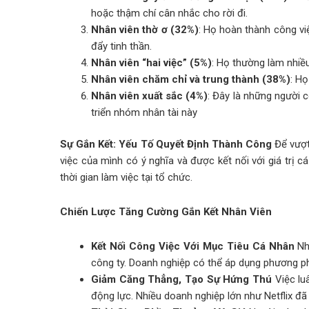
hoặc thậm chí cân nhắc cho rời đi.
Nhân viên thờ ơ (32%)
: Họ hoàn thành công việ
đẩy tinh thần.
Nhân viên “hai việc” (5%)
: Họ thường làm nhiều
Nhân viên chăm chỉ và trung thành (38%)
: Họ
Nhân viên xuất sắc (4%)
: Đây là những người 
triển nhóm nhân tài này
Sự Gắn Kết: Yếu Tố Quyết Định Thành Công
Để vượt 
việc của mình có ý nghĩa và được kết nối với giá trị c
thời gian làm việc tại tổ chức.
Chiến Lược Tăng Cường Gắn Kết Nhân Viên
Kết Nối Công Việc Với Mục Tiêu Cá Nhân
Nhâ
công ty. Doanh nghiệp có thể áp dụng phương pháp
Giảm Căng Thẳng, Tạo Sự Hứng Thú
Việc lu
động lực. Nhiều doanh nghiệp lớn như Netflix đã