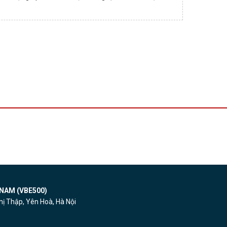
NAM (VBE500)
ị Thập, Yên Hoà, Hà Nội