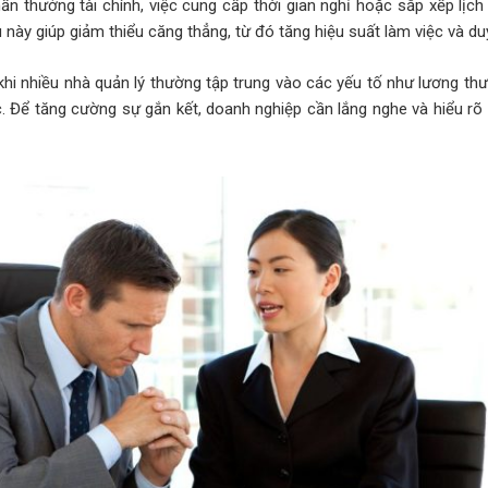
n thưởng tài chính, việc cung cấp thời gian nghỉ hoặc sắp xếp lịch 
này giúp giảm thiểu căng thẳng, từ đó tăng hiệu suất làm việc và duy 
hi nhiều nhà quản lý thường tập trung vào các yếu tố như lương thư
iệc. Để tăng cường sự gắn kết, doanh nghiệp cần lắng nghe và hiểu r