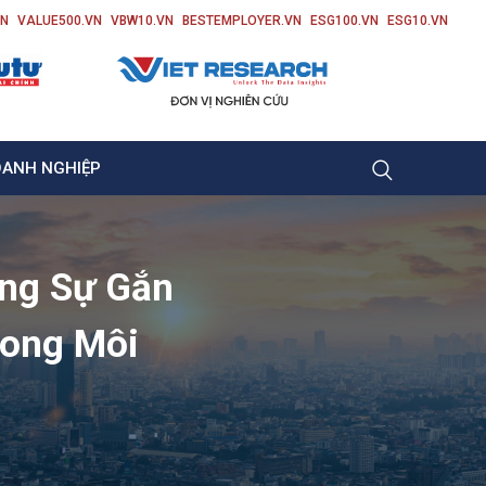
VN
VALUE500.VN
VBW10.VN
BESTEMPLOYER.VN
ESG100.VN
ESG10.VN
OANH NGHIỆP
ờng Sự Gắn
rong Môi