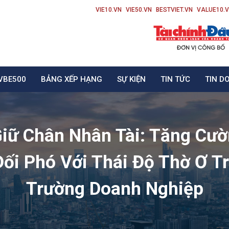
VIE10.VN
VIE50.VN
BESTVIET.VN
VALUE10.
VBE500
BẢNG XẾP HẠNG
SỰ KIỆN
TIN TỨC
TIN D
Giữ Chân Nhân Tài: Tăng Cư
Đối Phó Với Thái Độ Thờ Ơ T
Trường Doanh Nghiệp