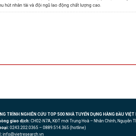
u hút nhân tài và đội ngũ lao động chất lượng cao.
G TRÌNH NGHIÊN CỨU TOP 500 NHÀ TUYỂN DỤNG HÀNG ĐẦU VIỆT 
hòng giao dịch:
CH02-N7A, KĐT mới Trung Hoà – Nhân Chính, Nguyễn Th
hoại:
0243.202.0365 – 0889.514.365 (hotline)
:
info@vietresearch.vn