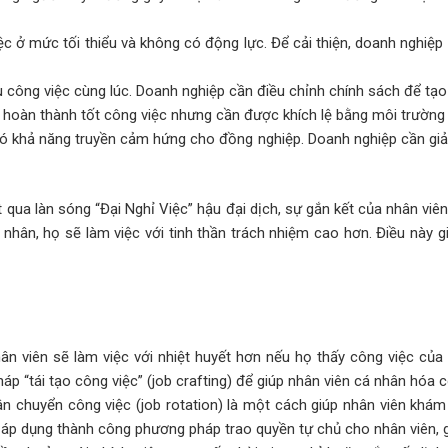
c ở mức tối thiểu và không có động lực. Để cải thiện, doanh nghiệp c
 công việc cùng lúc. Doanh nghiệp cần điều chỉnh chính sách để tạo 
 hoàn thành tốt công việc nhưng cần được khích lệ bằng môi trường l
có khả năng truyền cảm hứng cho đồng nghiệp. Doanh nghiệp cần giảm
qua làn sóng “Đại Nghỉ Việc” hậu đại dịch, sự gắn kết của nhân viên
á nhân, họ sẽ làm việc với tinh thần trách nhiệm cao hơn. Điều này gi
n viên sẽ làm việc với nhiệt huyết hơn nếu họ thấy công việc củ
 “tái tạo công việc” (job crafting) để giúp nhân viên cá nhân hóa cô
ân chuyển công việc (job rotation) là một cách giúp nhân viên khám
 áp dụng thành công phương pháp trao quyền tự chủ cho nhân viên, gi