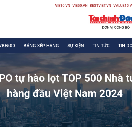
VIE10.VN
VIE50.VN
BESTVIET.VN
VALUE10.
VBE500
BẢNG XẾP HẠNG
SỰ KIỆN
TIN TỨC
TIN D
O tự hào lọt TOP 500 Nhà t
hàng đầu Việt Nam 2024